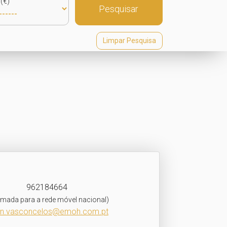
(€)
Pesquisar
Limpar Pesquisa
962184664
mada para a rede móvel nacional)
en.vasconcelos@emoh.com.pt