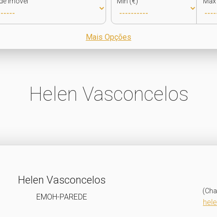
de Imóvel
Min (€)
Max 
Mais Opções
Helen Vasconcelos
Helen Vasconcelos
(Cha
EMOH-PAREDE
hel