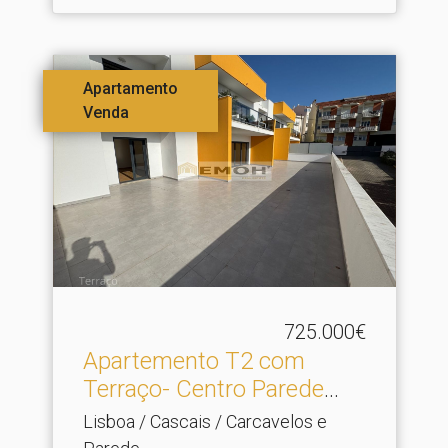
Apartamento
Venda
725.000€
Apartemento T2 com
Terraço- Centro Parede
com.​..
Lisboa / Cascais / Carcavelos e