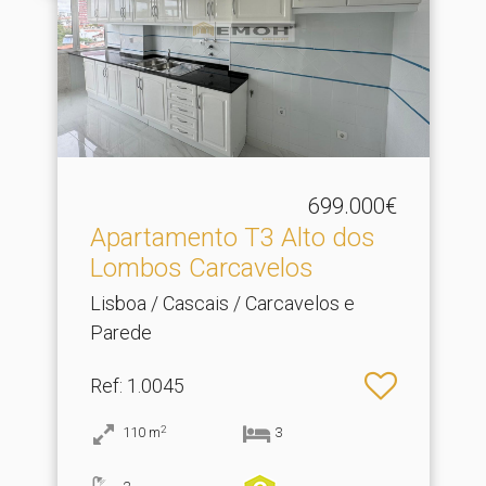
699.000€
Apartamento T3 Alto dos
Lombos Carcavelos
Lisboa / Cascais / Carcavelos e
Parede
Ref
: 1.0045
2
110
m
3