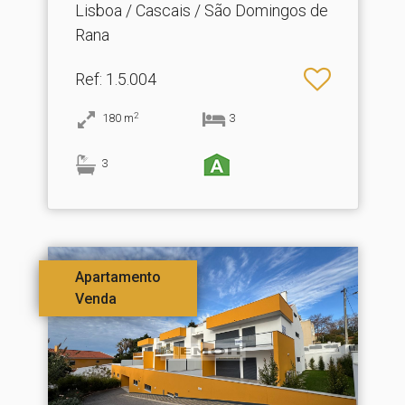
Lisboa / Cascais / São Domingos de
Rana
Ref
: 1.5.004
2
180
m
3
3
Apartamento
Venda