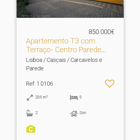
850.000€
Apartemento T3 com
Terraço- Centro Parede
com.​..
Lisboa / Cascais / Carcavelos e
Parede
Ref
: 1.0106
2
235
m
3
2
Sim