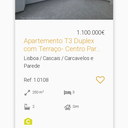
1.100.000€
Apartemento T3 Duplex
com Terraço- Centro Par.​..
Lisboa / Cascais / Carcavelos e
Parede
Ref
: 1.0108
2
250
m
3
2
Sim