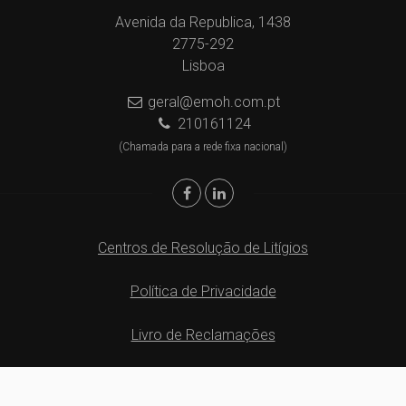
Avenida da Republica, 1438
2775-292
Lisboa
geral@emoh.com.pt
210161124
(Chamada para a rede fixa nacional)
Centros de Resolução de Litígios
Política de Privacidade
Livro de Reclamações
Website e CRM Imobiliário