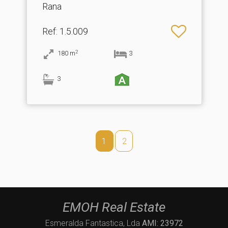
Rana
Ref
: 1.5.009
2
180
m
3
3
1
2
EMOH Real Estate
Esmeralda Fantastica, Lda
AMI: 23972