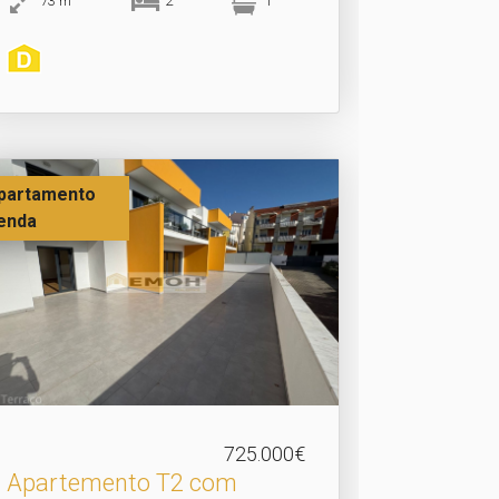
73
m
2
1
partamento
enda
725.000€
Apartemento T2 com