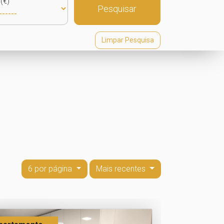
(€)
Pesquisar
Limpar Pesquisa
6 por página
Mais recentes