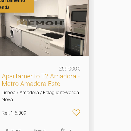
partamento
enda
269.000€
Apartamento T2 Amadora -
Metro Amadora Este
Lisboa / Amadora / Falagueira-Venda
Nova
Ref
: 1.6.009
2