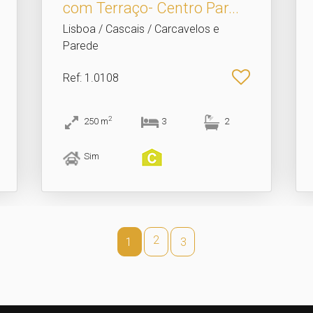
com Terraço- Centro Par.​..
Lisboa / Cascais / Carcavelos e
Parede
Ref
: 1.0108
2
250
m
3
2
Sim
2
1
3