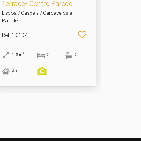
Terraço- Centro Parede
com.​..
Lisboa / Cascais / Carcavelos e
Parede
Ref
: 1.0107
2
145
m
2
2
Sim