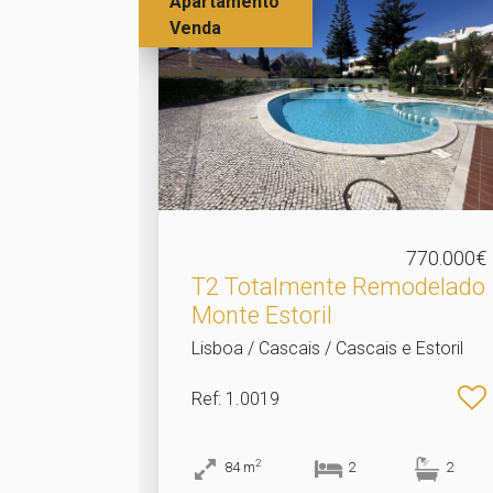
Apartamento
Venda
770.000€
T2 Totalmente Remodelado
Monte Estoril
Lisboa / Cascais / Cascais e Estoril
Ref
: 1.0019
2
84
m
2
2