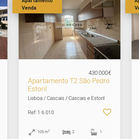
Apartamento
A
Venda
V
430.000€
Apartamento T2 São Pedro
Estoril
Lisboa / Cascais / Cascais e Estoril
Ref
: 1.6.010
2
105
m
2
1