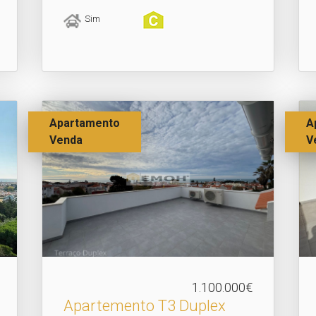
Sim
Apartamento
A
Venda
V
1.100.000€
Apartemento T3 Duplex