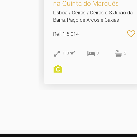
na Quinta do Marquês
Lisboa / Oeiras / Oeiras e S.Julião da
Barra, Paço de Arcos e Caxias
Ref
: 1.5.014
2
110
m
3
2