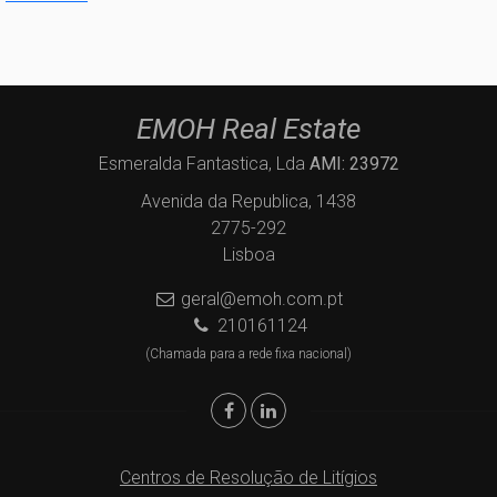
EMOH Real Estate
Esmeralda Fantastica, Lda
AMI: 23972
Avenida da Republica, 1438
2775-292
Lisboa
geral@emoh.com.pt
210161124
(Chamada para a rede fixa nacional)
Centros de Resolução de Litígios