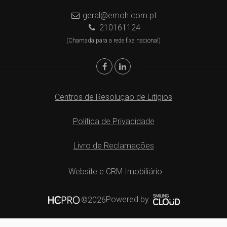
geral@emoh.com.pt
210161124
(Chamada para a rede fixa nacional)
Centros de Resolução de Litígios
Política de Privacidade
Livro de Reclamações
Website e CRM Imobiliário
Powered by
©2026