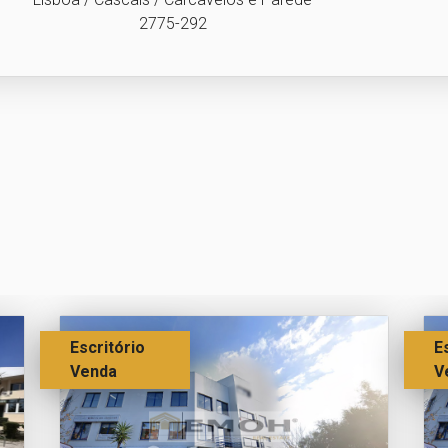
2775-292
Escritório
E
Venda
V