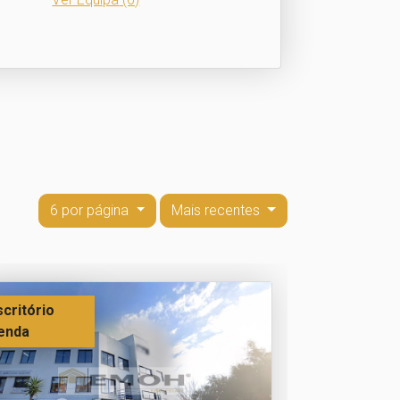
6 por página
Mais recentes
scritório
enda