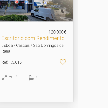
120.000€
Escritorio com Rendimento
Lisboa / Cascais / São Domingos de
Rana
Ref
: 1.5.016
2
63
m
2