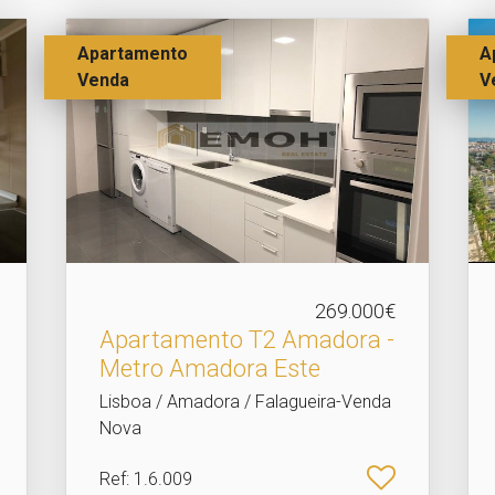
Apartamento
A
Venda
V
269.000€
Apartamento T2 Amadora -
Metro Amadora Este
Lisboa / Amadora / Falagueira-Venda
Nova
Ref
: 1.6.009