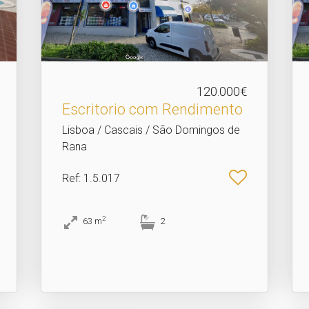
120.000€
Escritorio com Rendimento
Lisboa / Cascais / São Domingos de
Rana
Ref
: 1.5.017
2
63
m
2