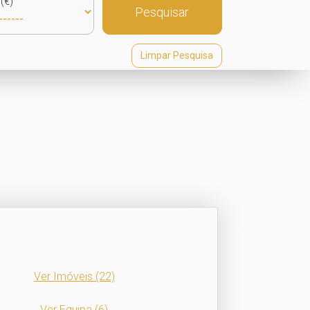
(€)
Pesquisar
Limpar Pesquisa
Ver Imóveis
(22)
Ver Equipa
(6)