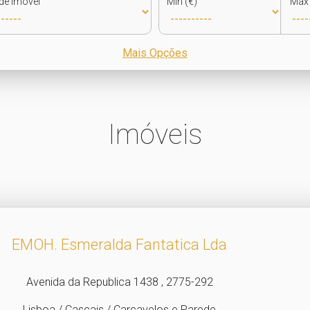
de Imóvel
Min (€)
Max 
Mais Opções
Imóveis
EMOH.​ Esmeralda Fantatica Lda
Avenida da Republica 1438 , 2775-292
Lisboa / Cascais / Carcavelos e Parede