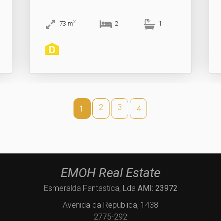
2
73
m
2
1
2
3
1
4
EMOH Real Estate
Esmeralda Fantastica, Lda
AMI: 23972
Avenida da Republica, 1438
2775-292