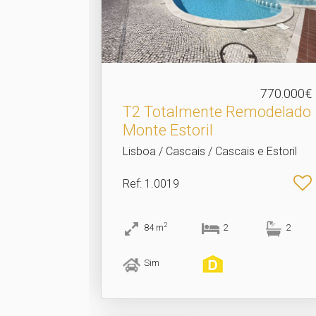
770.000€
T2 Totalmente Remodelado
Monte Estoril
Lisboa / Cascais / Cascais e Estoril
Ref
: 1.0019
2
84
m
2
2
Sim