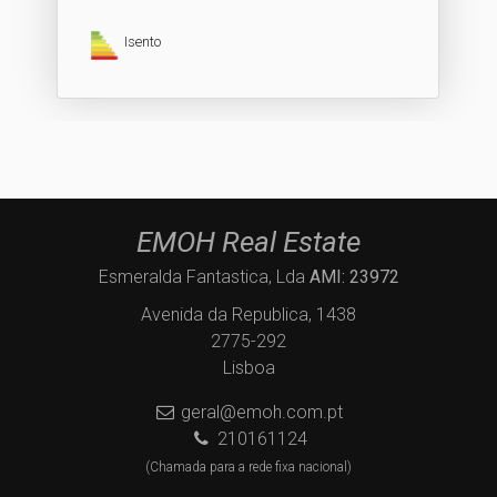
Isento
EMOH Real Estate
Esmeralda Fantastica, Lda
AMI: 23972
Avenida da Republica, 1438
2775-292
Lisboa
geral@emoh.com.pt
210161124
(Chamada para a rede fixa nacional)