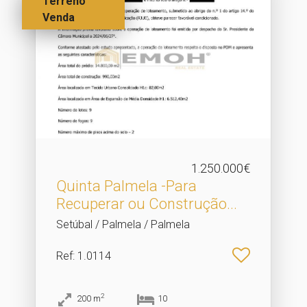
Terreno
Venda
1.250.000€
Quinta Palmela -Para
Recuperar ou Construção.​..
Setúbal / Palmela / Palmela
Ref
: 1.0114
2
200
m
10