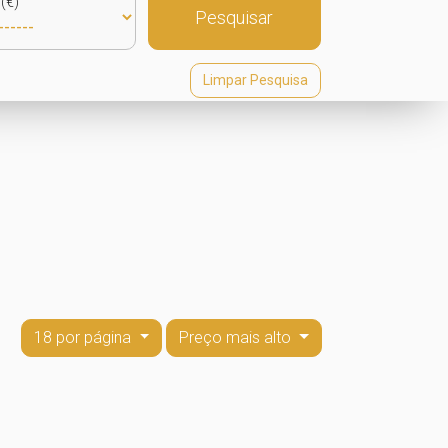
(€)
Pesquisar
Limpar Pesquisa
18 por página
Preço mais alto