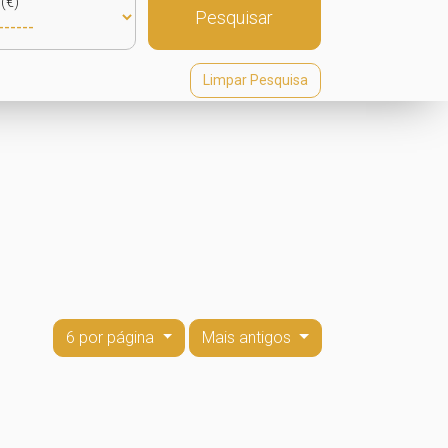
(€)
Pesquisar
Limpar Pesquisa
6 por página
Mais antigos