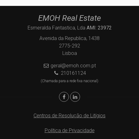
EMOH Real Estate
Esmeralda Fantastica, Lda
AMI: 23972
Avenida da Republica, 1438
2775-292
Lisboa
geral@emoh.com.pt
210161124
(Chamada para a rede fixa nacional)
Centros de Resolução de Litígios
Política de Privacidade