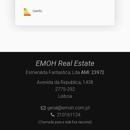
Isento
EMOH Real Estate
Esmeralda Fantastica, Lda
AMI: 23972
Avenida da Republica, 1438
2775-292
Lisboa
geral@emoh.com.pt
210161124
(Chamada para a rede fixa nacional)