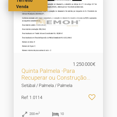
Terreno
Venda
1.250.000€
Quinta Palmela -Para
Recuperar ou Construção.​..
Setúbal / Palmela / Palmela
Ref
: 1.0114
2
200
m
10