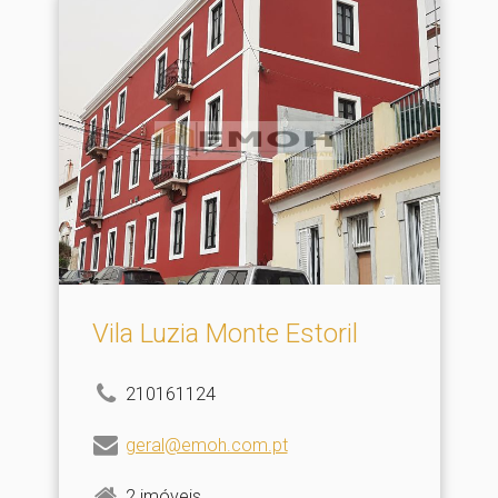
Vila Luzia Monte Estoril
210161124
geral@emoh.com.pt
2 imóveis