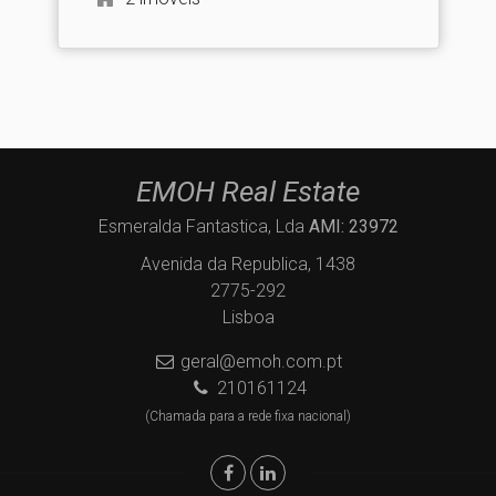
EMOH Real Estate
Esmeralda Fantastica, Lda
AMI: 23972
Avenida da Republica, 1438
2775-292
Lisboa
geral@emoh.com.pt
210161124
(Chamada para a rede fixa nacional)